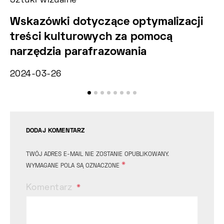
Sztuki wizualne
Ko
Wskazówki dotyczące optymalizacji
M
treści kulturowych za pomocą
e
narzędzia parafrazowania
He
2024-03-26
20
DODAJ KOMENTARZ
TWÓJ ADRES E-MAIL NIE ZOSTANIE OPUBLIKOWANY.
*
WYMAGANE POLA SĄ OZNACZONE
Komentarz