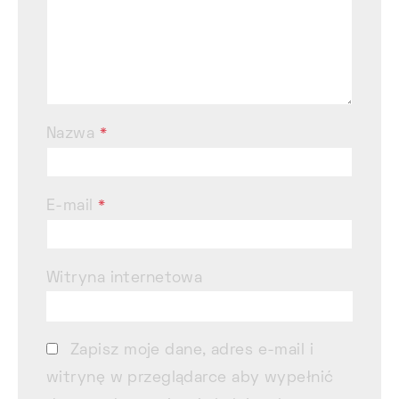
Nazwa
*
E-mail
*
Witryna internetowa
Zapisz moje dane, adres e-mail i
witrynę w przeglądarce aby wypełnić