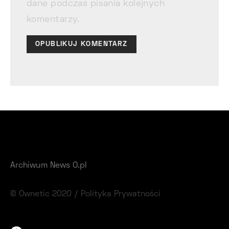
dane podczas pisania kolejnych
komentarzy.
Archiwum News O.pl
© Ownetic 2020 /
Polityka Prywatności