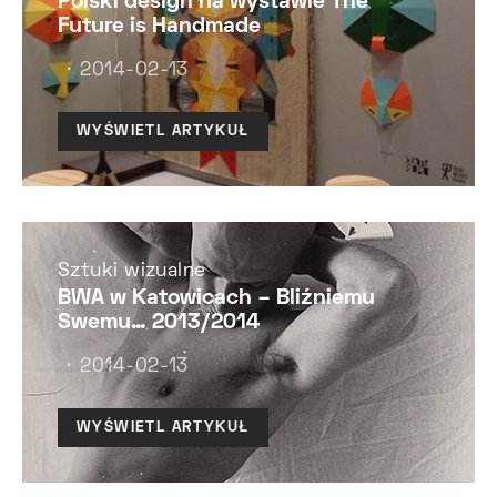
Polski design na wystawie The
Future is Handmade
2014-02-13
WYŚWIETL ARTYKUŁ
Sztuki wizualne
BWA w Katowicach – Bliźniemu
Swemu… 2013/2014
2014-02-13
WYŚWIETL ARTYKUŁ