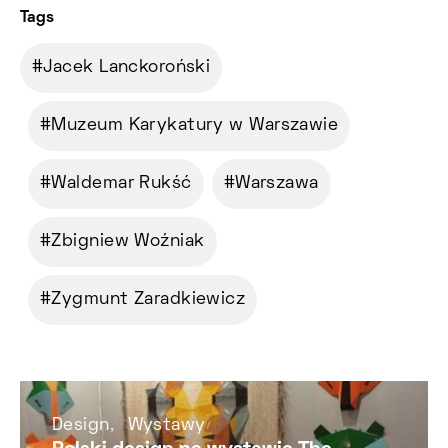
Tags
Jacek Lanckoroński
Muzeum Karykatury w Warszawie
Waldemar Rukść
Warszawa
Zbigniew Woźniak
Zygmunt Zaradkiewicz
Design
Wystawy