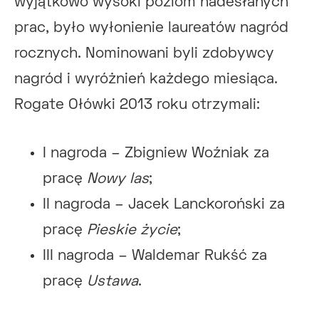
wyjątkowo wysoki poziom nadesłanych
prac, było wyłonienie laureatów nagród
rocznych. Nominowani byli zdobywcy
nagród i wyróżnień każdego miesiąca.
Rogate Ołówki 2013 roku otrzymali:
I nagroda – Zbigniew Woźniak za
pracę
Nowy las
;
II nagroda – Jacek Lanckoroński za
pracę
Pieskie życie
;
III nagroda – Waldemar Rukść za
pracę
Ustawa
.