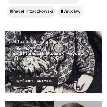
Paweł Krzaczkowski
Wrocław
Aktualności
Literatura
Sztuki wizualne
Rafał Tomczak Otoczak – Rycerz
jutrzenki
2014-02-24
WYŚWIETL ARTYKUŁ