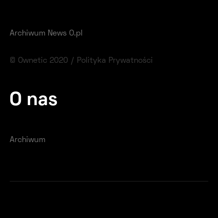
Archiwum News O.pl
© Ownetic 2020 /
Polityka Prywatności
O nas
Archiwum