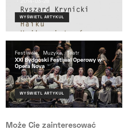
2014-03-28
WYŚWIETL ARTYKUŁ
Festiwale
Muzyka
Teatr
XXI Bydgoski Festiwal Operowy w
Opera Nova
2014-03-28
WYŚWIETL ARTYKUŁ
Może Cię zainteresować