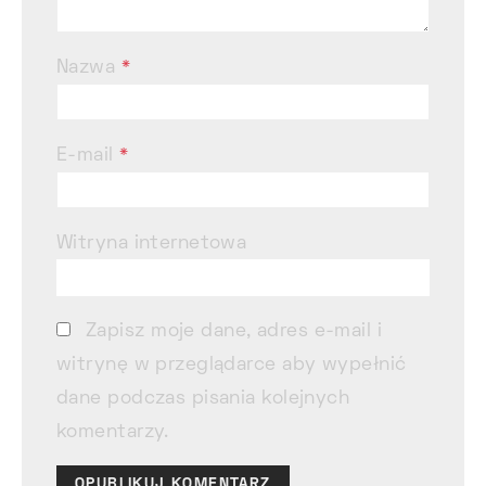
Nazwa
*
E-mail
*
Witryna internetowa
Zapisz moje dane, adres e-mail i
witrynę w przeglądarce aby wypełnić
dane podczas pisania kolejnych
komentarzy.