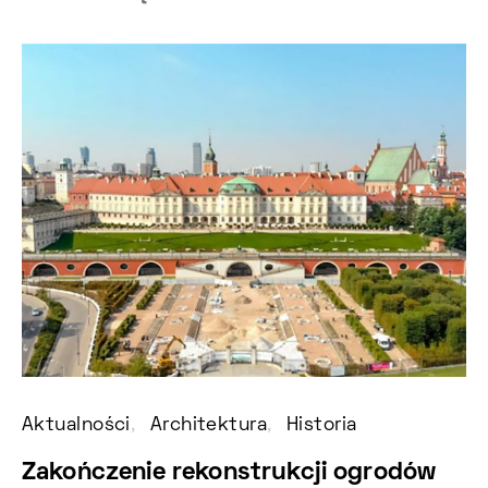
Ak
R
2
Aktualności
Architektura
Historia
Zakończenie rekonstrukcji ogrodów