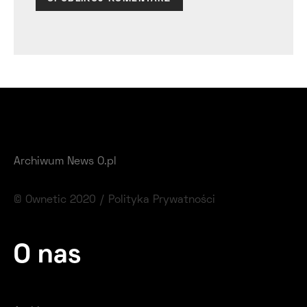
Archiwum News O.pl
© Ownetic 2020 /
Polityka Prywatności
O nas