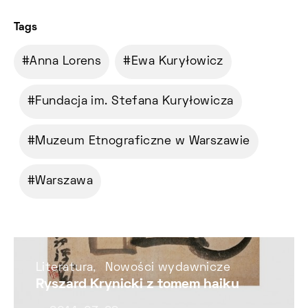
Tags
Anna Lorens
Ewa Kuryłowicz
Fundacja im. Stefana Kuryłowicza
Muzeum Etnograficzne w Warszawie
Warszawa
Literatura
Nowości wydawnicze
Ryszard Krynicki z tomem haiku