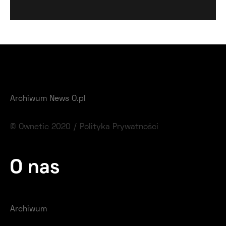
Archiwum News O.pl
© Ownetic 2020 /
Polityka Prywatności
O nas
Archiwum