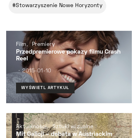
Stowarzyszenie Nowe Horyzonty
Film
Premiery
Przedpremierowe pokazy filmu Crash
Reel
2015-01-10
WYŚWIETL ARTYKUŁ
Aktualności
Sztuki wizualne
Mit Galicji – debata w Austriackim