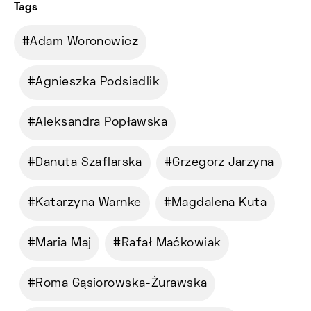
Tags
Adam Woronowicz
Agnieszka Podsiadlik
Aleksandra Popławska
Danuta Szaflarska
Grzegorz Jarzyna
Katarzyna Warnke
Magdalena Kuta
Maria Maj
Rafał Maćkowiak
Roma Gąsiorowska-Żurawska