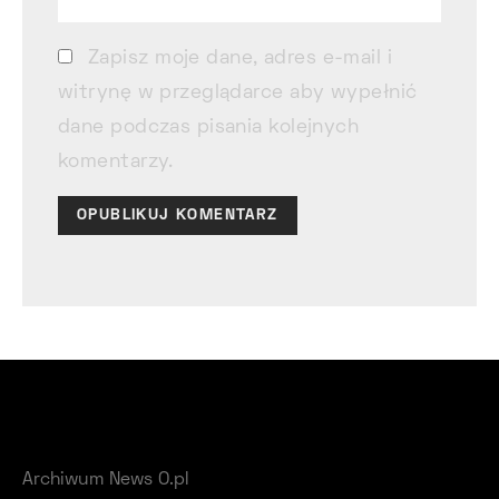
Zapisz moje dane, adres e-mail i
witrynę w przeglądarce aby wypełnić
dane podczas pisania kolejnych
komentarzy.
Archiwum News O.pl