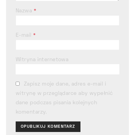
Nazwa
*
E-mail
*
Witryna internetowa
Zapisz moje dane, adres e-mail i
witrynę w przeglądarce aby wypełnić
dane podczas pisania kolejnych
komentarzy.