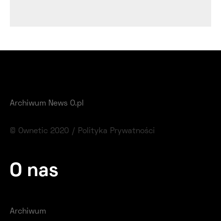
Archiwum News O.pl
© Ownetic 2020 /
Polityka Prywatności
O nas
Archiwum