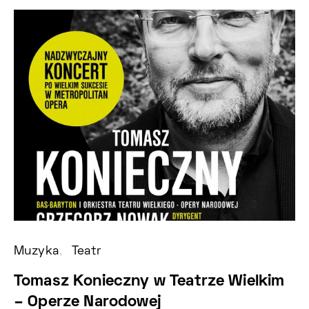
Muzyka
Teatr
Fe
Tomasz Konieczny w Teatrze Wielkim
X
– Operze Narodowej
B