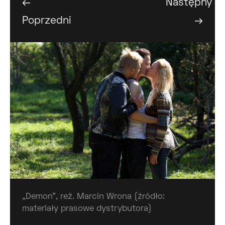
←
Następny
Poprzedni
→
„Demon”, reż. Marcin Wrona (źródło:
materiały prasowe dystrybutora)