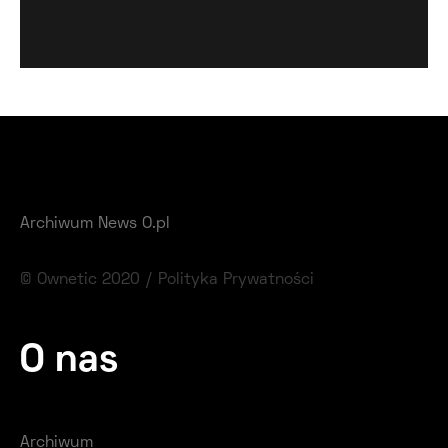
Archiwum News O.pl
© Ownetic 2020 /
Polityka Prywatności
O nas
Archiwum