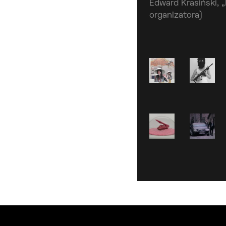
Edward Krasiński, „
organizatora)