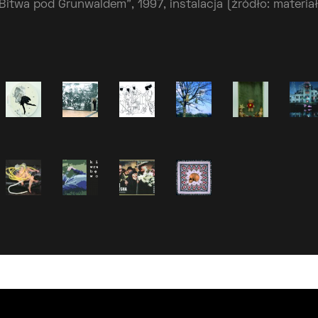
Bitwa pod Grunwaldem”, 1997, instalacja (źródło: materia