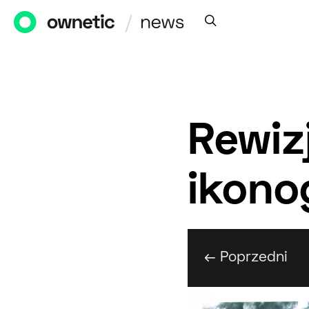
Rewiz
ikonog
← Poprzedni