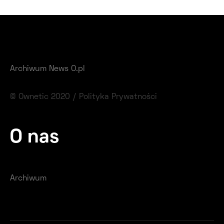
Archiwum News O.pl
© Ownetic 2020 /
Polityka Prywatności
O nas
Archiwum