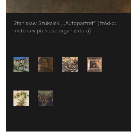
Stanisław Szukalski, „Autoportret” (źródło:
materiały prasowe organizatora)