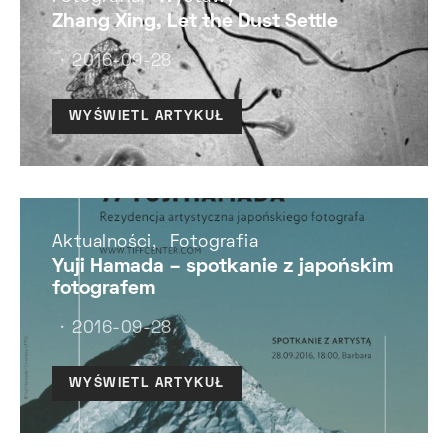
Zhang Xing, Let the Dust Settle
2016-09-28
WYŚWIETL ARTYKUŁ
Aktualności
Fotografia
Yuji Hamada – spotkanie z japońskim
fotografem
2016-09-28
WYŚWIETL ARTYKUŁ