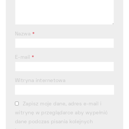
Nazwa
*
E-mail
*
Witryna internetowa
Zapisz moje dane, adres e-mail i
witrynę w przeglądarce aby wypełnić
dane podczas pisania kolejnych