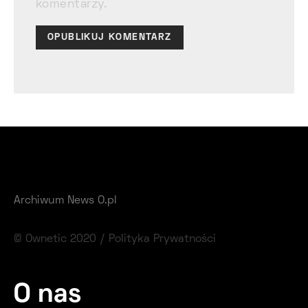
komentarzy.
Archiwum News O.pl
© Ownetic 2020 /
Polityka Prywatności
O nas