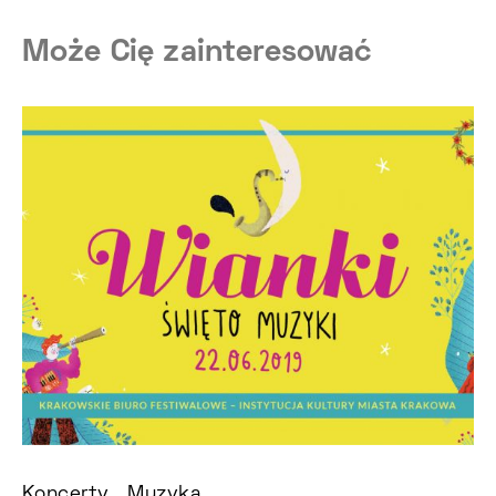
Może Cię zainteresować
Koncerty
Muzyka
Ko