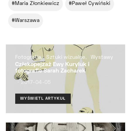
Maria Złonkiewicz
Paweł Cywiński
Warszawa
Fotografia
Sztuki wizualne
Wystawy
Człekopejzaż Ewy Kuryluk i
fotografie Sarah Zacharek
2017-04-05
WYŚWIETL ARTYKUŁ