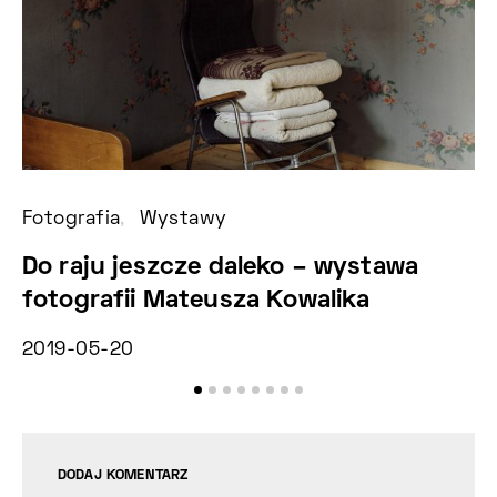
Fotografia
Wystawy
Ak
Do raju jeszcze daleko – wystawa
Z
fotografii Mateusza Kowalika
N
2019-05-20
20
DODAJ KOMENTARZ