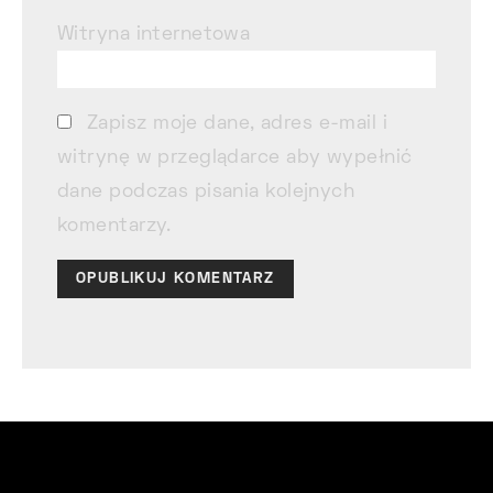
Witryna internetowa
Zapisz moje dane, adres e-mail i
witrynę w przeglądarce aby wypełnić
dane podczas pisania kolejnych
komentarzy.