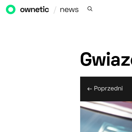
Gwiazd
← Poprzedni