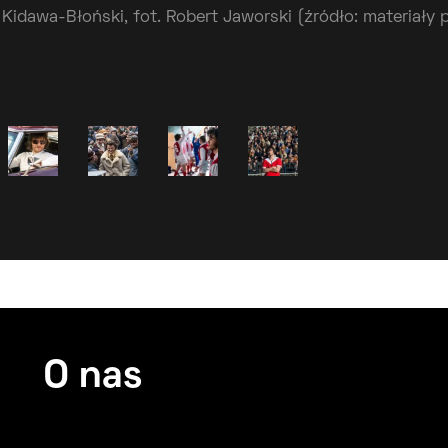
 Kidawa-Błoński, fot. Robert Jaworski (źródło: materiały
O nas