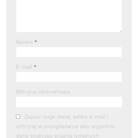
Nazwa
*
E-mail
*
Witryna internetowa
Zapisz moje dane, adres e-mail i
witrynę w przeglądarce aby wypełnić
dane podczas pisania kolejnych