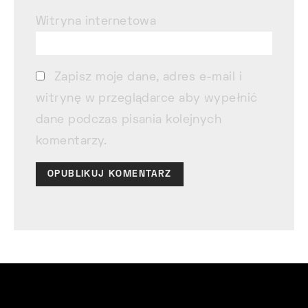
Witryna internetowa
Zapisz moje dane, adres e-mail i
witrynę w przeglądarce aby wypełnić
dane podczas pisania kolejnych
komentarzy.