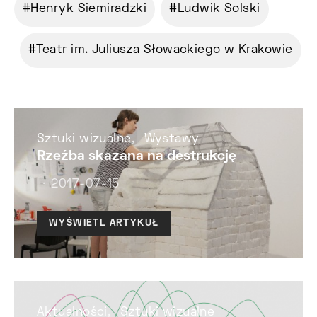
Henryk Siemiradzki
Ludwik Solski
Teatr im. Juliusza Słowackiego w Krakowie
Sztuki wizualne
Wystawy
Rzeźba skazana na destrukcję
2017-07-15
WYŚWIETL ARTYKUŁ
Aktualności
Sztuki wizualne