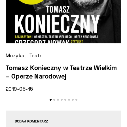
Muzyka
Teatr
Fe
Tomasz Konieczny w Teatrze Wielkim
X
– Operze Narodowej
B
2019-05-15
2
DODAJ KOMENTARZ