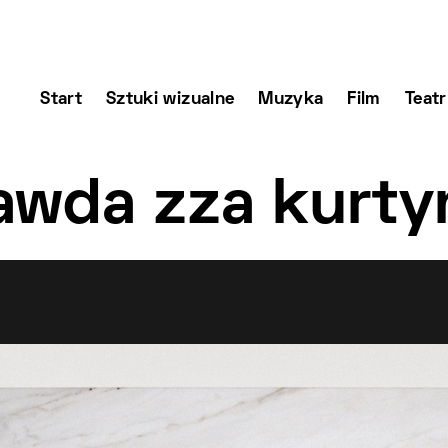
Start
Sztuki wizualne
Muzyka
Film
Teatr
awda zza kurty