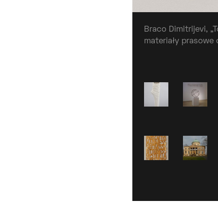
Braco Dimitrijevi, 
materiały prasowe 