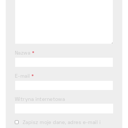
Nazwa
*
E-mail
*
Witryna internetowa
Zapisz moje dane, adres e-mail i