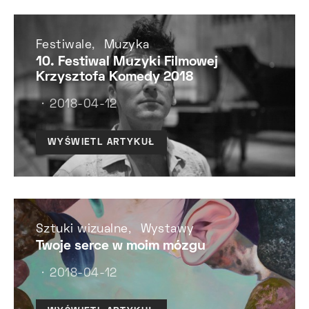
Festiwale
Muzyka
10. Festiwal Muzyki Filmowej
Krzysztofa Komedy 2018
2018-04-12
WYŚWIETL ARTYKUŁ
Sztuki wizualne
Wystawy
Twoje serce w moim mózgu
2018-04-12