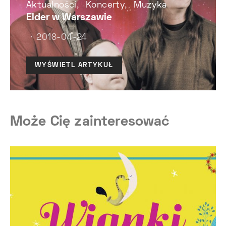
Aktualności
Koncerty
Muzyka
Elder w Warszawie
2018-04-24
WYŚWIETL ARTYKUŁ
Może Cię zainteresować