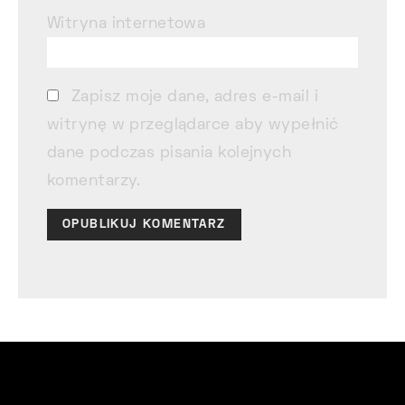
Witryna internetowa
Zapisz moje dane, adres e-mail i
witrynę w przeglądarce aby wypełnić
dane podczas pisania kolejnych
komentarzy.