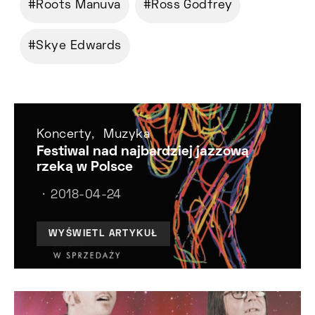
Roots Manuva
Ross Godfrey
Skye Edwards
Koncerty
Muzyka
Festiwal nad najbardziej jazzową
rzeką w Polsce
2018-04-24
WYŚWIETL ARTYKUŁ