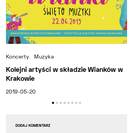
Koncerty
Muzyka
Ko
Kolejni artyści w składzie Wianków w
U
Krakowie
Z
2019-05-20
2
DODAJ KOMENTARZ