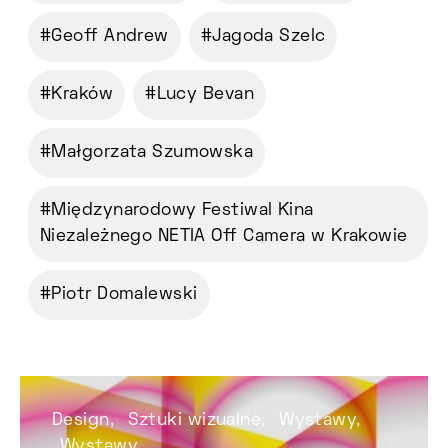
Geoff Andrew
Jagoda Szelc
Kraków
Lucy Bevan
Małgorzata Szumowska
Międzynarodowy Festiwal Kina
Niezależnego NETIA Off Camera w Krakowie
Piotr Domalewski
Design
Sztuki wizualne
Wystawy
Wystawy