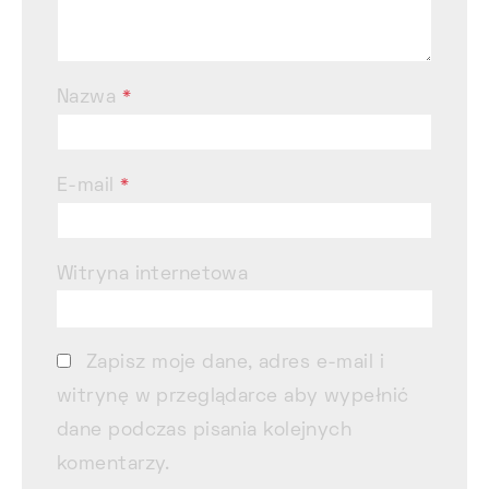
Nazwa
*
E-mail
*
Witryna internetowa
Zapisz moje dane, adres e-mail i
witrynę w przeglądarce aby wypełnić
dane podczas pisania kolejnych
komentarzy.