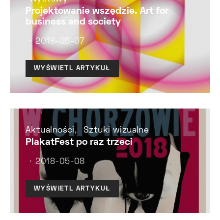
Projektowanie wszędzie. Art for
business and society
2018-05-07
WYŚWIETL ARTYKUŁ
Aktualności
Sztuki wizualne
PlakatFest po raz trzeci
2018-05-08
WYŚWIETL ARTYKUŁ