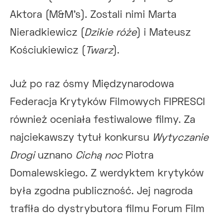
Aktora (M&M’s). Zostali nimi Marta
Nieradkiewicz (
Dzikie róże
) i Mateusz
Kościukiewicz (
Twarz
).
Już po raz ósmy Międzynarodowa
Federacja Krytyków Filmowych FIPRESCI
również oceniała festiwalowe filmy. Za
najciekawszy tytuł konkursu
Wytyczanie
Drogi
uznano
Cichą noc
Piotra
Domalewskiego. Z werdyktem krytyków
była zgodna publiczność. Jej nagroda
trafiła do dystrybutora filmu Forum Film