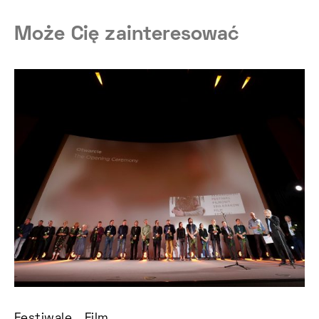
Może Cię zainteresować
Festiwale
Film
Fi