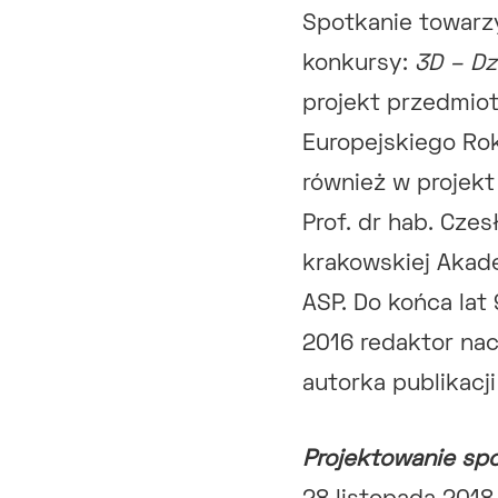
Spotkanie towarz
konkursy:
3D – Dz
projekt przedmio
Europejskiego Ro
również w projek
Prof. dr hab. Cze
krakowskiej Akade
ASP. Do końca lat
2016 redaktor nac
autorka publikacj
Projektowanie sp