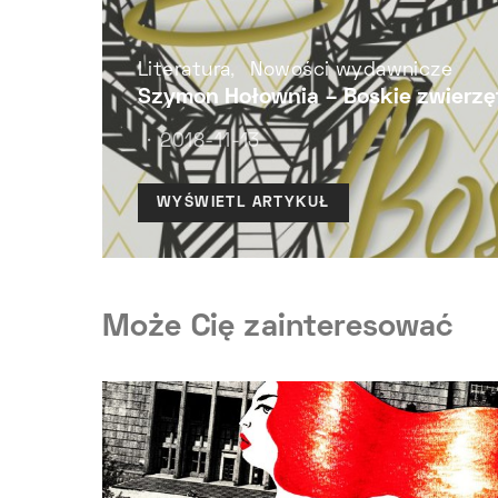
Literatura
Nowości wydawnicze
Szymon Hołownia – Boskie zwierzę
2018-11-13
WYŚWIETL ARTYKUŁ
Może Cię zainteresować