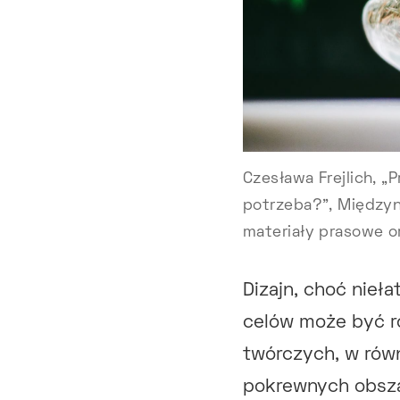
Czesława Frejlich, „
potrzeba?”, Międzyn
materiały prasowe o
Dizajn, choć nieł
celów może być ró
twórczych, w rów
pokrewnych obsza