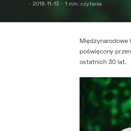
2018-11-13
1 min. czytania
Międzynarodowe C
poświęcony przem
ostatnich 30 lat.