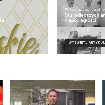
Aktualności
Archit
Stu najlepszych ar
ta
niepodległości
2018-11-13
WYŚWIETL ARTYKU