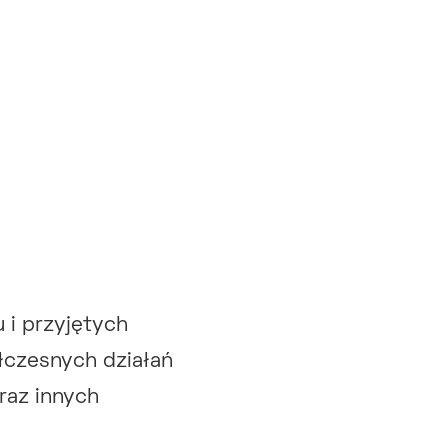
 i przyjętych
łczesnych działań
raz innych