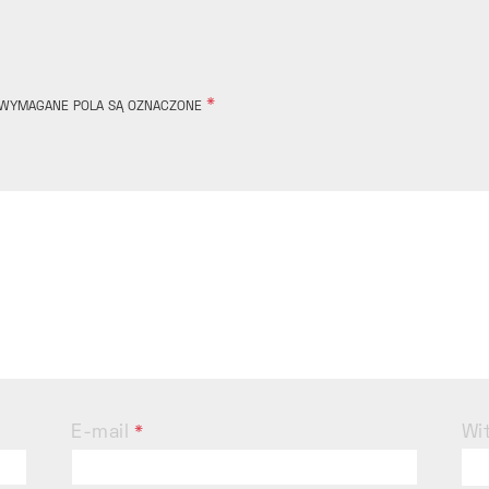
*
WYMAGANE POLA SĄ OZNACZONE
E-mail
Wi
*