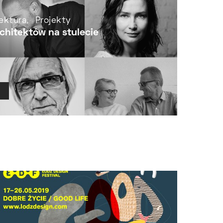
ektura
Projekty
chitektów na stulecie
Ł