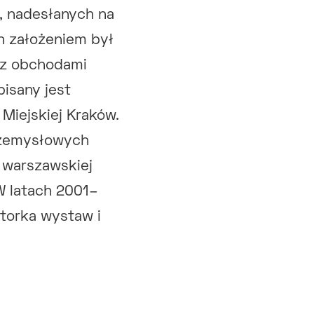
, nadesłanych na
 założeniem był
 z obchodami
isany jest
Miejskiej Kraków.
Przemysłowych
 warszawskiej
W latach 2001–
atorka wystaw i