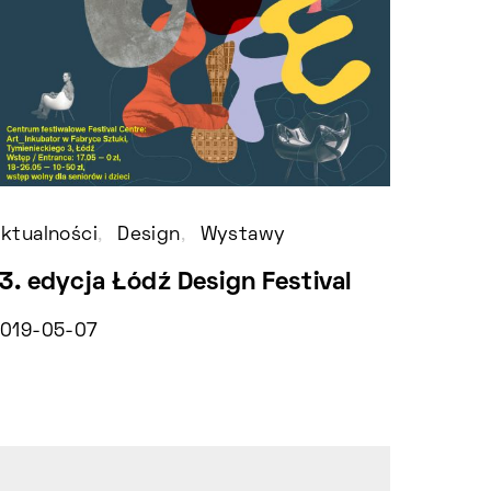
ktualności
Design
Wystawy
Design
3. edycja Łódź Design Festival
Muzyc
Break
019-05-07
2019-0