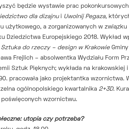
yszyć będzie wystawie prac pokonkursowych
iedzictwo dla dizajnu
i
Uwolnij Pegaza,
których
tu użytkowego, a zorganizowanych w związku
ku Dziedzictwa Europejskiego 2018. Wykład wp
t
Sztuka do rzeczy – design w Krakowie
Gminy 
sława Frejlich – absolwentka Wydziału Form 
mii Sztuk Pięknych; wykłada na krakowskiej i
 90. pracowała jako projektantka wzornictwa. 
zelna ogólnopolskiego kwartalnika
2+3D
. Kur
i poświęconych wzornictwu.
ołeczne: utopia czy potrzeba?