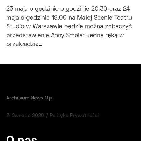
23 maja o godzinie o godzinie 20.30 oraz 24
maja o godzinie 19.00 na Małej Scenie Teatru
Studio w Warszawie będzie można zobaczyć
przedstawienie Anny Smolar Jedną ręką w
przekładzie…
Archiwum News O.pl
© Ownetic 2020 /
Polityka Prywatności