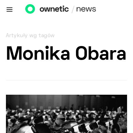
Artykuły wg tagów
Monika Obara