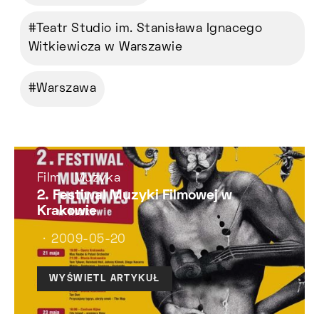
Teatr Studio im. Stanisława Ignacego
Witkiewicza w Warszawie
Warszawa
Film
Muzyka
2. Festiwal Muzyki Filmowej w
Krakowie
2009-05-20
WYŚWIETL ARTYKUŁ