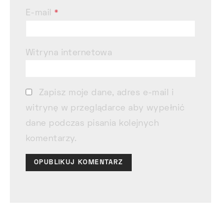
E-mail
*
Witryna internetowa
Zapisz moje dane, adres e-mail i
witrynę w przeglądarce aby wypełnić
dane podczas pisania kolejnych
komentarzy.