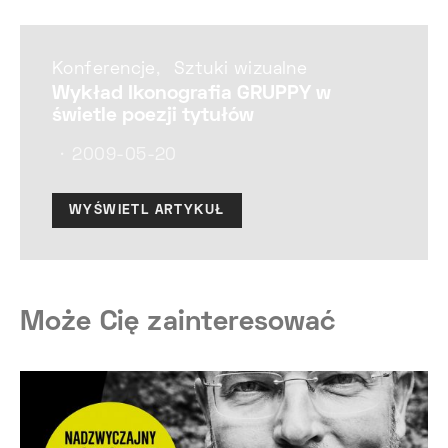
Konferencje
Sztuki wizualne
Wykład Ikonografia GRUPPY w
świetle poezji tytułów
2009-05-20
WYŚWIETL ARTYKUŁ
Może Cię zainteresować