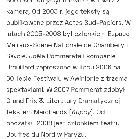
800 osób stojących twarzą w twarz z
kamerą. Od 2003 r. jego teksty są
publikowane przez Actes Sud-Papiers. W
latach 2005-2008 był członkiem Espace
Malraux-Scene Nationale de Chambéry i
Savoie. Joëla Pommerata i kompanię
Brouillard zaproszono w lipcu 2006 na
60-lecie Festiwalu w Awinionie z trzema
spektaklami. W 2007 Pommerat zdobył
Grand Prix 3. Literatury Dramatycznej
tekstem Marchands (
Kupcy
). Od
początku 2008 jest członkiem teatru
Bouffes du Nord w Paryżu.