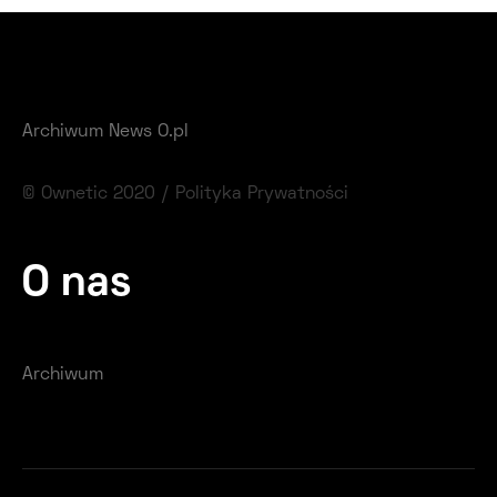
Archiwum News O.pl
© Ownetic 2020 /
Polityka Prywatności
O nas
Archiwum