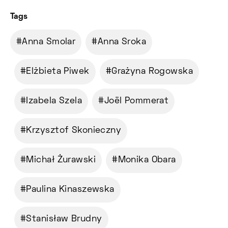
Tags
Anna Smolar
Anna Sroka
Elżbieta Piwek
Grażyna Rogowska
Izabela Szela
Joël Pommerat
Krzysztof Skonieczny
Michał Żurawski
Monika Obara
Paulina Kinaszewska
Stanisław Brudny