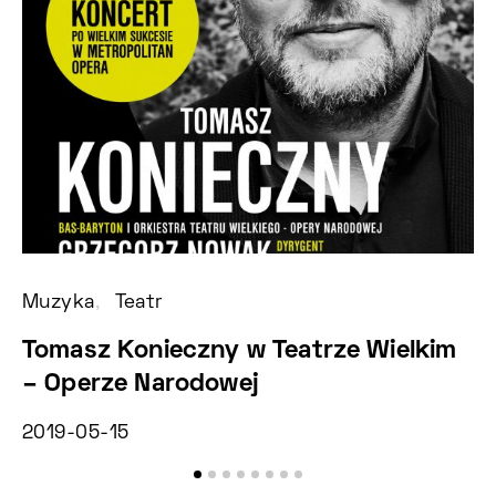
Muzyka
Teatr
Fe
Tomasz Konieczny w Teatrze Wielkim
X
– Operze Narodowej
B
2019-05-15
2