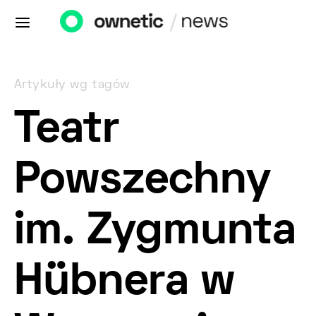
Artykuły wg tagów
Teatr
Powszechny
im. Zygmunta
Hübnera w