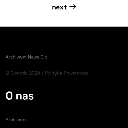
po
next
wpisach
Archiwum News O.pl
© Ownetic 2020 /
Polityka Prywatności
O nas
Archiwum