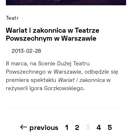
Teatr
Wariat i zakonnica w Teatrze
Powszechnym w Warszawie
2013-02-28
8 marca, na Scenie Dużej Teatru
Powszechnego w Warszawie, odbędzie się
premiera spektaklu
Wariat i zakonnica
w
reżyserii Igora Gorzkowskiego.
Nawigacja
previous
1
2
3
4
5