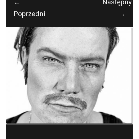
←
Następny
Poprzedni
→