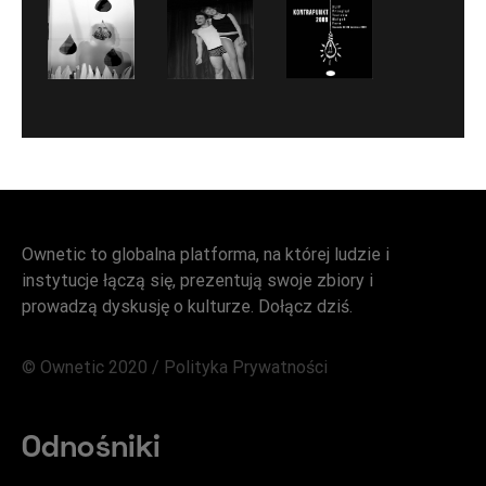
Ownetic to globalna platforma, na której ludzie i
instytucje łączą się, prezentują swoje zbiory i
prowadzą dyskusję o kulturze. Dołącz dziś.
© Ownetic 2020 /
Polityka Prywatności
Odnośniki