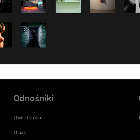
Odnośniki
Ownetic.com
O nas