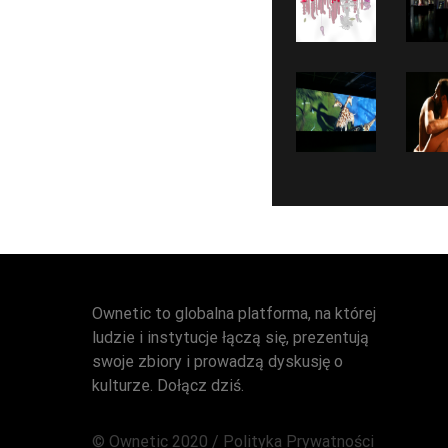
Ownetic to globalna platforma, na której
ludzie i instytucje łączą się, prezentują
swoje zbiory i prowadzą dyskusję o
kulturze. Dołącz dziś.
© Ownetic 2020 /
Polityka Prywatności