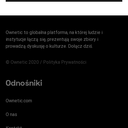
Ownetic to globalna platforma, na której ludzie i
instytucje łączą się, prezentują swoje zbiory i
prowadzą dyskusję o kulturze. Dołącz dziś.
© Ownetic 2020 /
Polityka Prywatności
Odnośniki
Ownetic.com
O nas