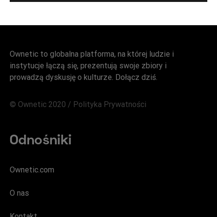
Ownetic to globalna platforma, na której ludzie i
instytucje łączą się, prezentują swoje zbiory i
prowadzą dyskusję o kulturze. Dołącz dziś.
© Ownetic 2020 /
Polityka Prywatności
Odnośniki
Ownetic.com
O nas
Kontakt