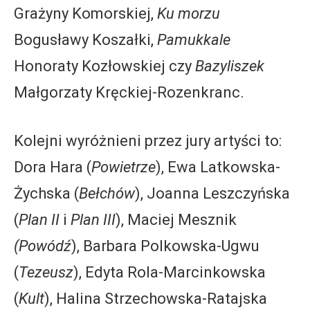
Grażyny Komorskiej,
Ku morzu
Bogusławy Koszałki,
Pamukkale
Honoraty Kozłowskiej czy
Bazyliszek
Małgorzaty Kręckiej-Rozenkranc.
Kolejni wyróżnieni przez jury artyści to:
Dora Hara (
Powietrze
), Ewa Latkowska-
Żychska (
Bełchów
), Joanna Leszczyńska
(
Plan II
i
Plan III
), Maciej Mesznik
(Powódź
), Barbara Polkowska-Ugwu
(
Tezeusz
), Edyta Rola-Marcinkowska
(
Kult
), Halina Strzechowska-Ratajska