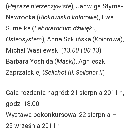
(
Pejzaże nierzeczywiste
), Jadwiga Styrna-
Nawrocka (
Blokowisko kolorowe
), Ewa
Sumelka (
Laboratorium dźwięku,
Osteosystem
), Anna Szklińska (
Kolorowa
),
Michał Wasilewski (
13.00
i
00.13
),
Barbara Yoshida (
Maski
), Agnieszki
Zaprzalskiej (
Selichot III, Selichot II
).
Gala rozdania nagród: 21 sierpnia 2011 r.,
godz. 18.00
Wystawa pokonkursowa: 22 sierpnia –
25 września 2011 r.