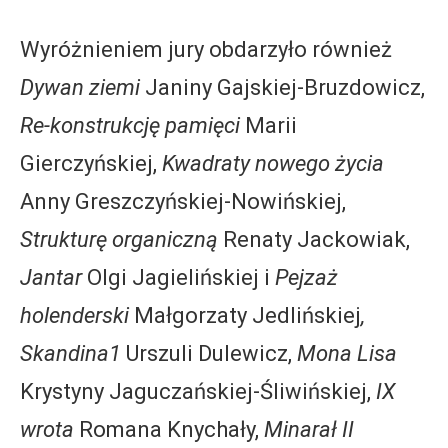
Wyróżnieniem jury obdarzyło również
Dywan ziemi
Janiny Gajskiej-Bruzdowicz,
Re-konstrukcję pamięci
Marii
Gierczyńskiej,
Kwadraty nowego życia
Anny Greszczyńskiej-Nowińskiej,
Strukturę organiczną
Renaty Jackowiak,
Jantar
Olgi Jagielińskiej i
Pejzaż
holenderski
Małgorzaty Jedlińskiej
,
Skandina1
Urszuli Dulewicz,
Mona Lisa
Krystyny Jaguczańskiej-Śliwińskiej,
IX
wrota
Romana Knychały,
Minarał II