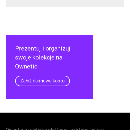
Prezentuj i organizuj
swoje kolekcje na
Ownetic
Załóż darmowe konto
Ownetic to globalna platforma, na której ludzie i