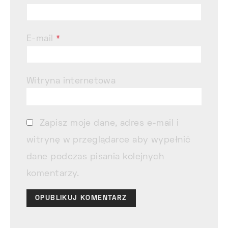
E-mail
*
Witryna internetowa
Zapisz moje dane, adres e-mail i
witrynę w przeglądarce aby wypełnić
dane podczas pisania kolejnych
komentarzy.