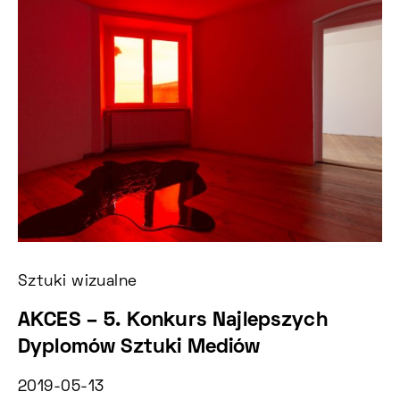
Sztuki wizualne
Sz
AKCES – 5. Konkurs Najlepszych
C
Dyplomów Sztuki Mediów
k
2019-05-13
2