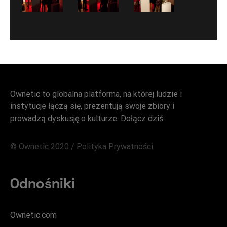
Ownetic to globalna platforma, na której ludzie i
instytucje łączą się, prezentują swoje zbiory i
prowadzą dyskusję o kulturze. Dołącz dziś.
© Ownetic 2020 /
Polityka Prywatności
Odnośniki
Ownetic.com