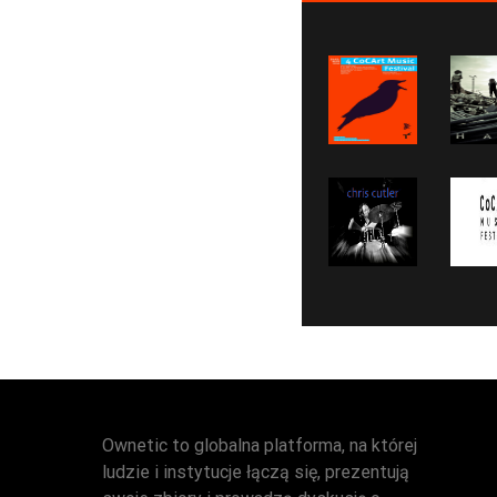
Ownetic to globalna platforma, na której
ludzie i instytucje łączą się, prezentują