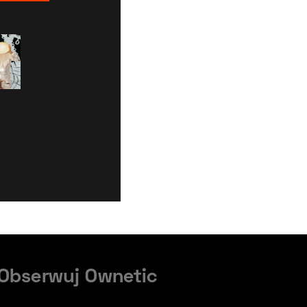
Obserwuj Ownetic