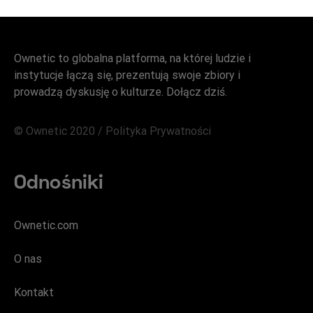
Ownetic to globalna platforma, na której ludzie i
instytucje łączą się, prezentują swoje zbiory i
prowadzą dyskusję o kulturze. Dołącz dziś.
© Ownetic 2020 /
Polityka Prywatności
Odnośniki
Ownetic.com
O nas
Kontakt