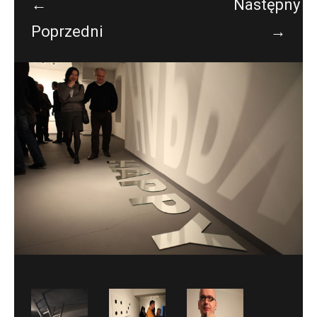
←
Następny
Poprzedni
→