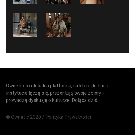
Ownetic to globalna platforma, na której ludzie i
instytucje łączą się, prezentują swoje zbiory i
prowadzą dyskusję o kulturze. Dołącz dziś.
© Ownetic 2020 /
Polityka Prywatności