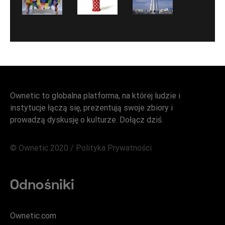
Ownetic to globalna platforma, na której ludzie i
instytucje łączą się, prezentują swoje zbiory i
prowadzą dyskusję o kulturze. Dołącz dziś.
© Ownetic 2020 /
Polityka Prywatności
Odnośniki
Ownetic.com