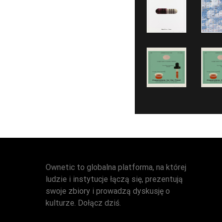
Ownetic to globalna platforma, na której
ludzie i instytucje łączą się, prezentują
swoje zbiory i prowadzą dyskusję o
kulturze. Dołącz dziś.