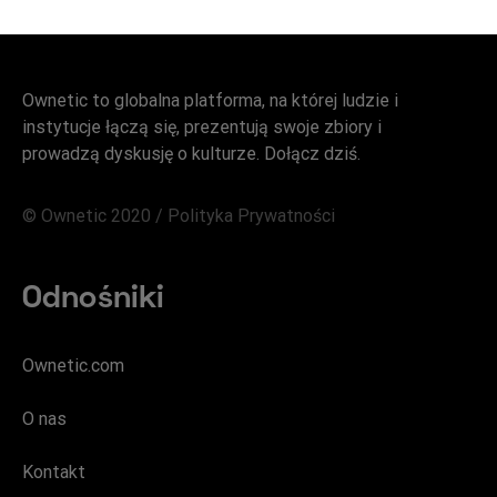
Ownetic to globalna platforma, na której ludzie i
instytucje łączą się, prezentują swoje zbiory i
prowadzą dyskusję o kulturze. Dołącz dziś.
© Ownetic 2020 /
Polityka Prywatności
Odnośniki
Ownetic.com
O nas
Kontakt