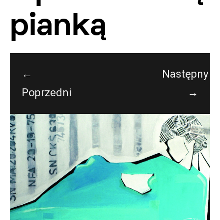
pianką
←
Następny
Poprzedni
→