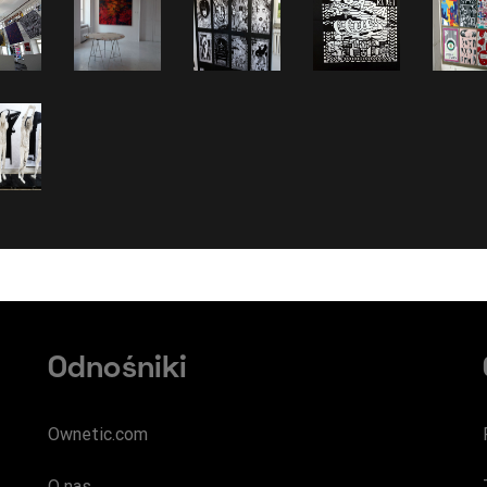
Odnośniki
Ownetic.com
O nas