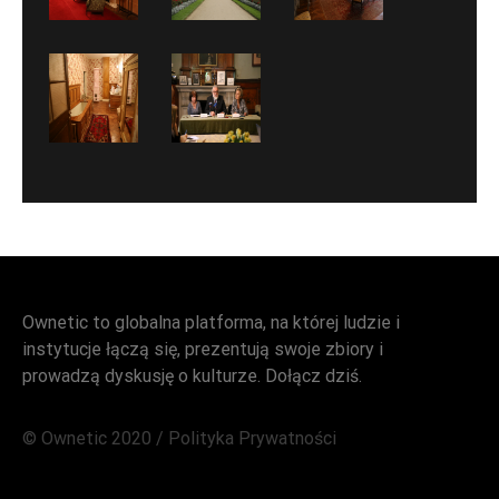
Ownetic to globalna platforma, na której ludzie i
instytucje łączą się, prezentują swoje zbiory i
prowadzą dyskusję o kulturze. Dołącz dziś.
© Ownetic 2020 /
Polityka Prywatności