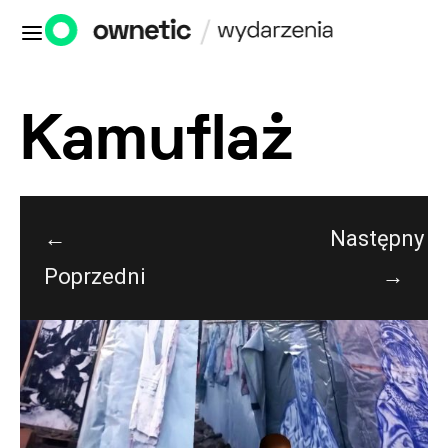
Kamuflaż
←
Następny
Poprzedni
→