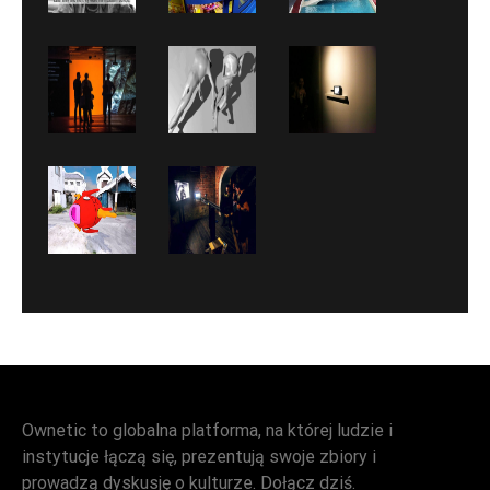
Ownetic to globalna platforma, na której ludzie i
instytucje łączą się, prezentują swoje zbiory i
prowadzą dyskusję o kulturze. Dołącz dziś.