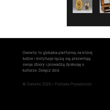
Ownetic to globalna platforma, na której
ludzie i instytucje łączą się, prezentują
swoje zbiory i prowadzą dyskusję o
kulturze. Dołącz dziś.
© Ownetic 2020 /
Polityka Prywatności