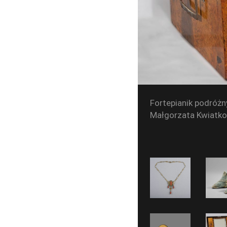
Fortepianik podróż
Małgorzata Kwiatko