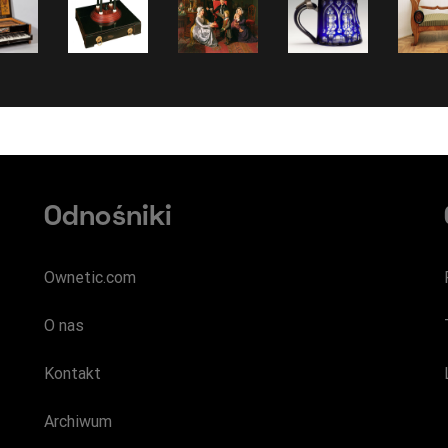
Odnośniki
Ownetic.com
O nas
Kontakt
Archiwum