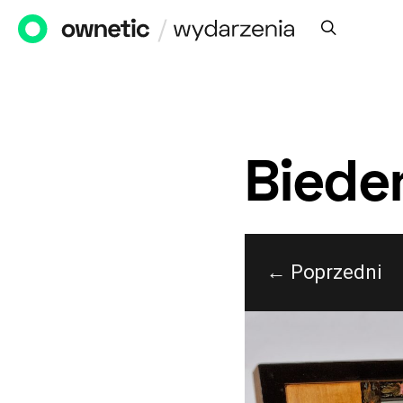
Biede
← Poprzedni