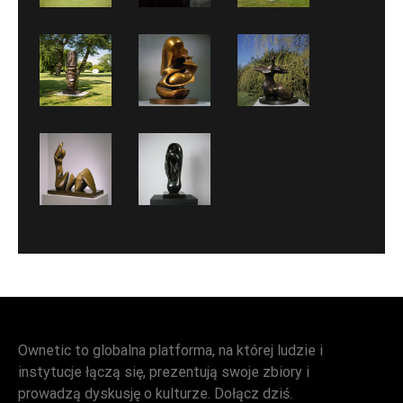
Ownetic to globalna platforma, na której ludzie i
instytucje łączą się, prezentują swoje zbiory i
prowadzą dyskusję o kulturze. Dołącz dziś.