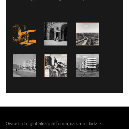
Ownetic to globalna platforma, na której ludzie i