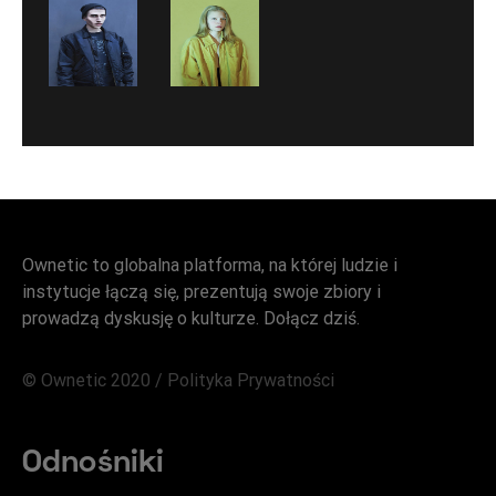
Ownetic to globalna platforma, na której ludzie i
instytucje łączą się, prezentują swoje zbiory i
prowadzą dyskusję o kulturze. Dołącz dziś.
© Ownetic 2020 /
Polityka Prywatności
Odnośniki