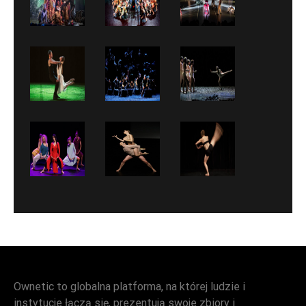
Ownetic to globalna platforma, na której ludzie i
instytucje łączą się, prezentują swoje zbiory i