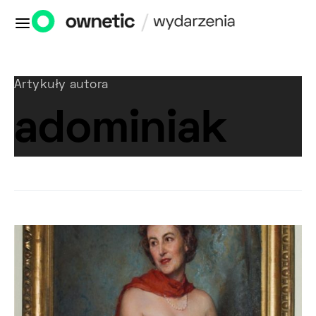
Artykuły autora
adominiak