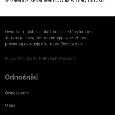
w Galerii Arsenał elektrownia w Białymstoku.
Ownetic to globalna platforma, na której ludzie i
instytucje łączą się, prezentują swoje zbiory i
prowadzą dyskusję o kulturze. Dołącz dziś.
© Ownetic 2020 /
Polityka Prywatności
Odnośniki
Ownetic.com
O nas