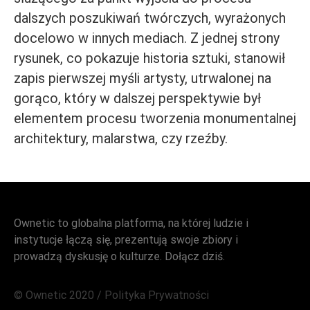
dalszych poszukiwań twórczych, wyrażonych
docelowo w innych mediach. Z jednej strony
rysunek, co pokazuje historia sztuki, stanowił
zapis pierwszej myśli artysty, utrwalonej na
gorąco, który w dalszej perspektywie był
elementem procesu tworzenia monumentalnej
architektury, malarstwa, czy rzeźby.
Ownetic to globalna platforma, na której ludzie i
instytucje łączą się, prezentują swoje zbiory i
prowadzą dyskusję o kulturze. Dołącz dziś.
© Ownetic 2020 /
Polityka Prywatności