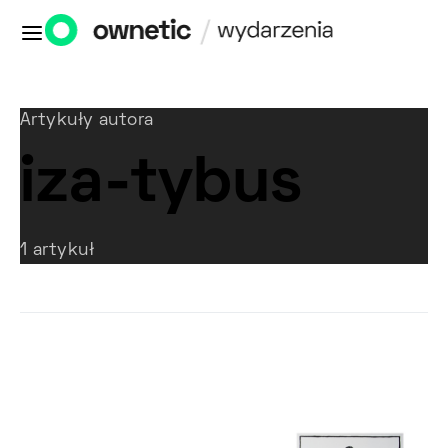
Artykuły autora
iza-tybus
1 artykuł