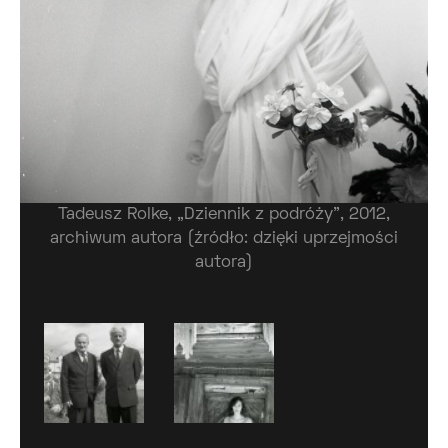
Tadeusz Rolke, „Dziennik z podróży”, 2012,
archiwum autora (źródło: dzięki uprzejmości
autora)