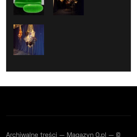
Archiwalne treści — Magazyn O.pl — ©