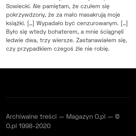
Sowiecki. Ale pamiętam, że czułem się
pokrzywdzony, że za mało masakrują moje
książki. […] Wypadało być cenzurowanym. […]
Było się wtedy bohaterem, a mnie ściągnęli
ledwie dwa, trzy wiersze. Zastanawiałem się,
czy przypadkiem czegoś źle nie robię.
Archiwalne treści — Magazyn O.pl — ©
O.pl 1998-2020