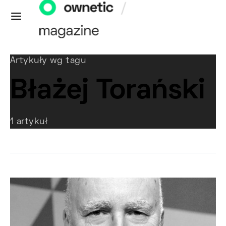
Artykuły wg tagu
Błażej Torański
1 artykuł