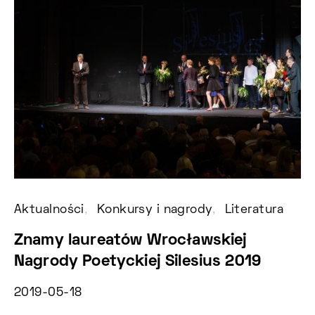
Aktualności
Konkursy i nagrody
Literatura
Ko
Znamy laureatów Wrocławskiej
N
Nagrody Poetyckiej Silesius 2019
G
2019-05-18
20