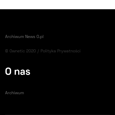
Archiwum News O.pl
© Ownetic 2020 /
Polityka Prywatności
O nas
Archiwum