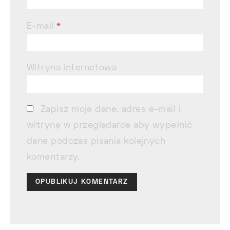
E-mail
*
Witryna internetowa
Zapisz moje dane, adres e-mail i
witrynę w przeglądarce aby wypełnić
dane podczas pisania kolejnych
komentarzy.