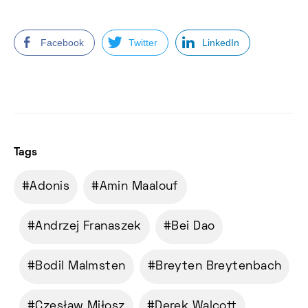
Facebook
Twitter
LinkedIn
Tags
Adonis
Amin Maalouf
Andrzej Franaszek
Bei Dao
Bodil Malmsten
Breyten Breytenbach
Czesław Miłosz
Derek Walcott