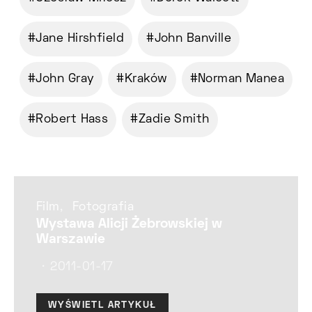
Jane Hirshfield
John Banville
John Gray
Kraków
Norman Manea
Robert Hass
Zadie Smith
Film
Fotografia
Wystawa Alicji Żebrowskiej w
Warszawie
2011-01-17
WYŚWIETL ARTYKUŁ