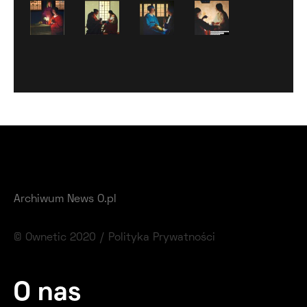
Archiwum News O.pl
© Ownetic 2020 /
Polityka Prywatności
O nas