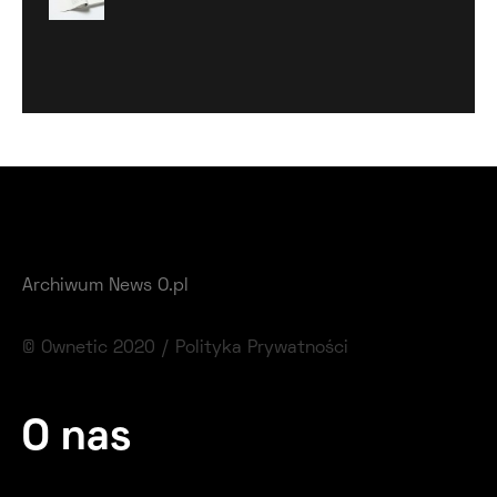
Archiwum News O.pl
© Ownetic 2020 /
Polityka Prywatności
O nas