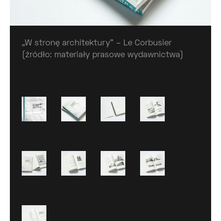
„W stronę architektury” – Le Corbusier
(źródło: materiały prasowe wydawnictwa)